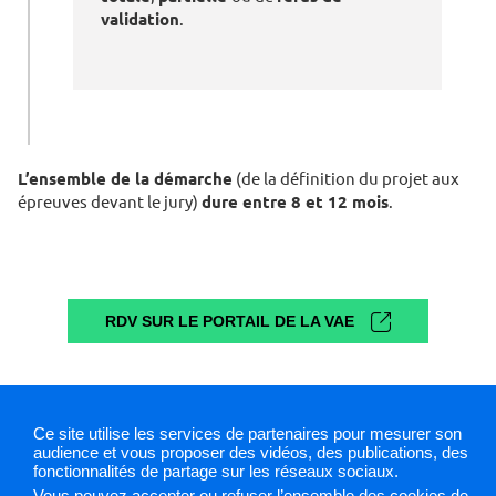
validation
.
L’ensemble de la démarche
(de la définition du projet aux
épreuves devant le jury)
dure entre 8 et 12 mois
.
RDV SUR LE PORTAIL DE LA VAE
Mentions légales
Plan du site
Cookies et traceurs
Ce site utilise les services de partenaires pour mesurer son
audience et vous proposer des vidéos, des publications, des
Gestion des cookies
fonctionnalités de partage sur les réseaux sociaux.
Vous pouvez accepter ou refuser l’ensemble des cookies de