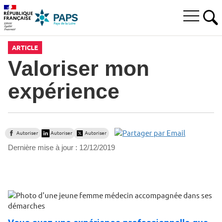
Aller
Aller
Aller
à
au
au
Ouvrir
la
menu
contenu
RE
le
recherche
principal,
menu
ARTICLE
principal
Valoriser mon
expérience
Autoriser
Autoriser
Autoriser
Dernière mise à jour :
12/12/2019