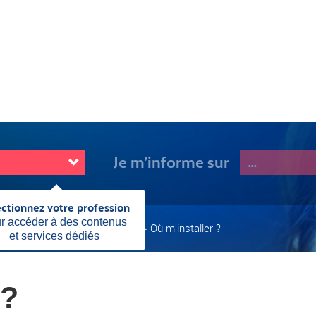
Je m'informe sur
ectionnez votre profession
Fermer
cette
r accéder à des contenus
t les démarches
Où m'installer
Où m’installer ?
information
et services dédiés
Page
actuelle:
 ?