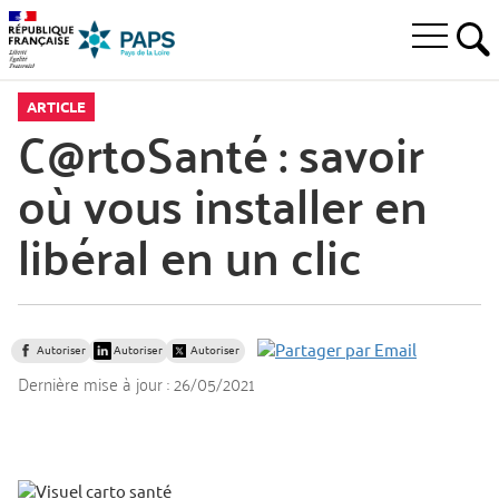
Aller
Aller
Aller
à
au
au
Ouvrir
la
menu
contenu
RE
le
recherche
principal,
menu
ARTICLE
principal
C@rtoSanté : savoir
où vous installer en
libéral en un clic
Autoriser
Autoriser
Autoriser
Dernière mise à jour :
26/05/2021