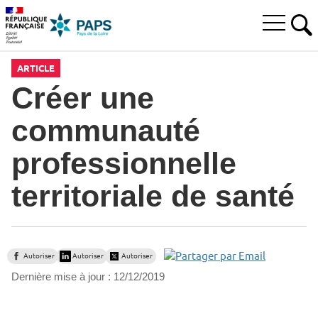
Aller
Aller
Aller
à
au
au
Ouvrir
la
menu
contenu
RE
le
recherche
principal,
menu
ARTICLE
principal
Créer une
communauté
professionnelle
territoriale de santé
Autoriser
Autoriser
Autoriser
Dernière mise à jour :
12/12/2019