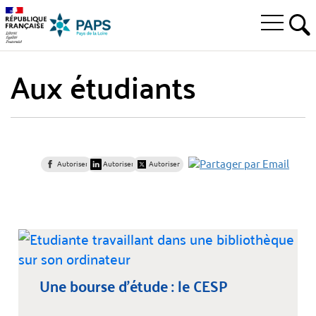
Aller
Aller
Aller
à
au
au
Ouvrir
la
menu
contenu
RE
le
recherche
principal,
menu
Aux étudiants
principal
Autoriser
Autoriser
Autoriser
Une bourse d’étude : le CESP